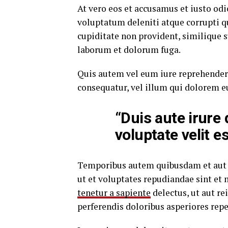
At vero eos et accusamus et iusto od
voluptatum deleniti atque corrupti q
cupiditate non provident, similique su
laborum et dolorum fuga.
Quis autem vel eum iure reprehenderi
consequatur, vel illum qui dolorem e
“Duis aute irure 
voluptate velit e
Temporibus autem quibusdam et aut of
ut et voluptates repudiandae sint et
tenetur a sapiente
delectus, ut aut re
perferendis doloribus asperiores repe