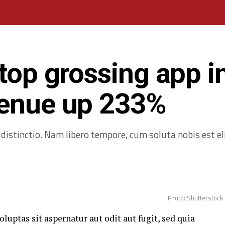
 top grossing app i
venue up 233%
distinctio. Nam libero tempore, cum soluta nobis est el
Photo: Shutterstock
ptas sit aspernatur aut odit aut fugit, sed quia