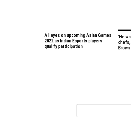
All eyes on upcoming Asian Games
‘He was
2022 as Indian Esports players
chefs,
qualify participation
Brown 