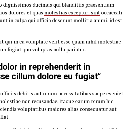
io dignissimos ducimus qui blanditiis praesentium
uos dolores et quas
molestias excepturi sint
occaecati
nt in culpa qui officia deserunt mollitia animi, id est
t qui in ea voluptate velit esse quam nihil molestiae
um fugiat quo voluptas nulla pariatur.
dolor in reprehenderit in
sse cillum dolore eu fugiat”
ficiis debitis aut rerum necessitatibus saepe eveniet
 molestiae non recusandae. Itaque earum rerum hic
iciendis voluptatibus maiores alias consequatur aut
llat.