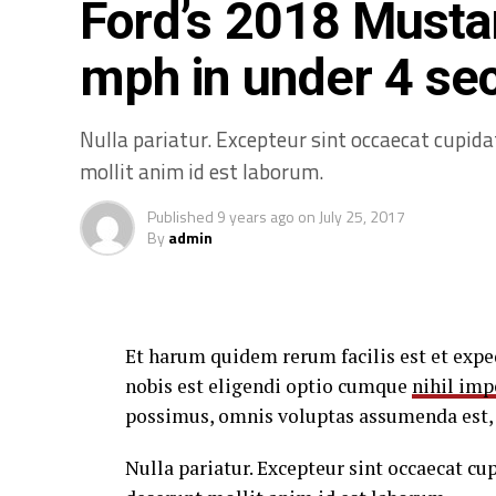
Ford’s 2018 Musta
perferendis doloribus asperiores repellat.
mph in under 4 se
Lorem ipsum dolor sit amet, consectetur a
ut labore et dolore magna aliqua. Ut enim
Nulla pariatur. Excepteur sint occaecat cupidat
ullamco laboris nisi ut aliquip ex ea com
mollit anim id est laborum.
“Duis aute irure dol
Published
9 years ago
on
July 25, 2017
voluptate velit esse
By
admin
Nemo enim ipsam voluptatem quia voluptas 
consequuntur magni dolores eos qui ratio
Et harum quidem rerum facilis est et expe
nobis est eligendi optio cumque
nihil imp
Et harum quidem rerum facilis est et expe
possimus, omnis voluptas assumenda est, 
nobis est eligendi optio cumque
nihil imp
possimus, omnis voluptas assumenda est, 
Nulla pariatur. Excepteur sint occaecat cup