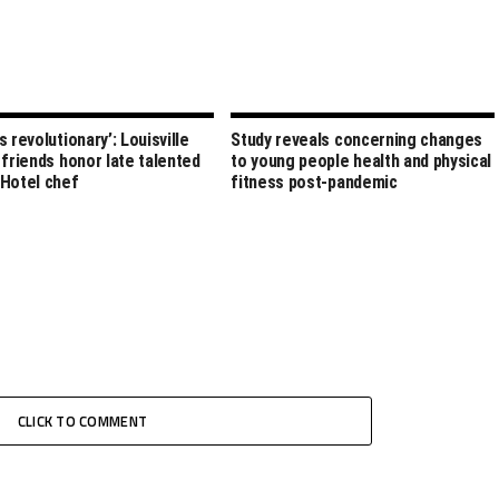
 revolutionary’: Louisville
Study reveals concerning changes
 friends honor late talented
to young people health and physical
Hotel chef
fitness post-pandemic
CLICK TO COMMENT