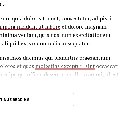
o.
um quia dolor sit amet, consectetur, adipisci
mpora incidunt ut labore
et dolore magnam
minima veniam, quis nostrum exercitationem
ut aliquid ex ea commodi consequatur.
gnissimos ducimus qui blanditiis praesentium
dolores et quas
molestias excepturi sint
occaecati
 culpa qui officia deserunt mollitia animi, id est
 in ea voluptate velit esse quam nihil molestiae
TINUE READING
giat quo voluptas nulla pariatur.
s debitis aut rerum necessitatibus saepe eveniet
stiae non recusandae. Itaque earum rerum hic
dis voluptatibus maiores alias consequatur aut