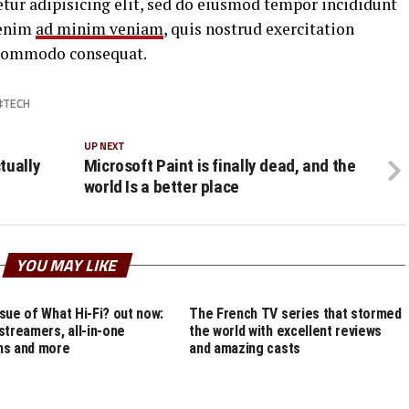
tur adipisicing elit, sed do eiusmod tempor incididunt
 enim
ad minim veniam
, quis nostrud exercitation
a commodo consequat.
TECH
UP NEXT
tually
Microsoft Paint is finally dead, and the
world Is a better place
YOU MAY LIKE
sue of What Hi-Fi? out now:
The French TV series that stormed
streamers, all-in-one
the world with excellent reviews
ms and more
and amazing casts