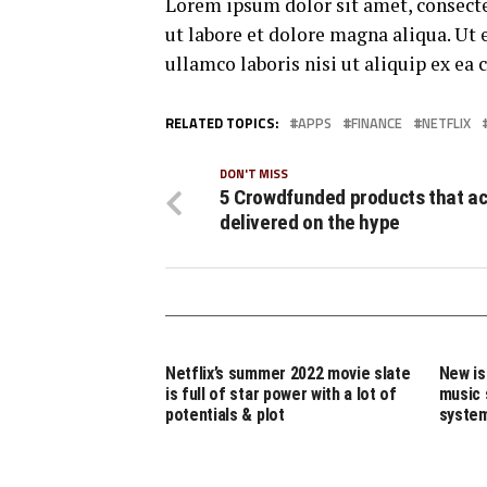
Lorem ipsum dolor sit amet, consecte
ut labore et dolore magna aliqua. Ut
ullamco laboris nisi ut aliquip ex e
RELATED TOPICS:
APPS
FINANCE
NETFLIX
DON'T MISS
5 Crowdfunded products that ac
delivered on the hype
Netflix’s summer 2022 movie slate
New is
is full of star power with a lot of
music 
potentials & plot
syste