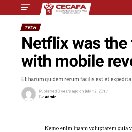
TECH
Netflix was the
with mobile re
Et harum quidem rerum facilis est et expedita 
Published
9 years ago
on
July 12, 2017
By
admin
Nemo enim ipsam voluptatem quia volu