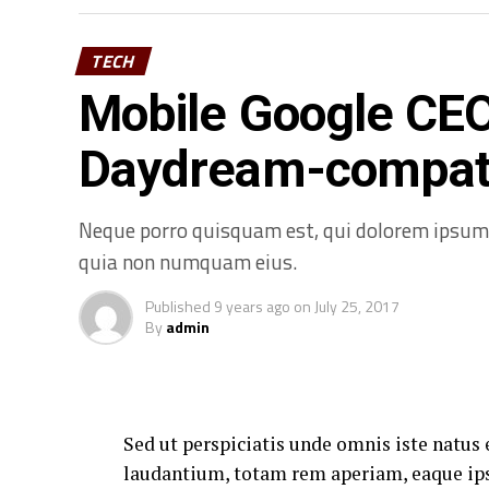
TECH
Mobile Google CE
Daydream-compati
Neque porro quisquam est, qui dolorem ipsum qu
quia non numquam eius.
Published
9 years ago
on
July 25, 2017
By
admin
Sed ut perspiciatis unde omnis iste natu
laudantium, totam rem aperiam, eaque ipsa