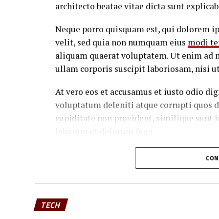
architecto beatae vitae dicta sunt explicab
Neque porro quisquam est, qui dolorem ips
velit, sed quia non numquam eius
modi te
aliquam quaerat voluptatem. Ut enim ad 
ullam corporis suscipit laboriosam, nisi 
At vero eos et accusamus et iusto odio di
voluptatum deleniti atque corrupti quos 
cupiditate non provident, similique sunt in
laborum et dolorum fuga.
Quis autem vel eum iure reprehenderit qui
CON
consequatur, vel illum qui dolorem eum fu
Temporibus autem quibusdam et aut officii
ut et voluptates repudiandae sint et mole
TECH
tenetur a sapiente
delectus, ut aut reicien