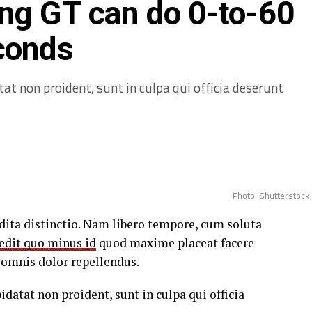
ng GT can do 0-to-60
conds
dipisicing elit, sed do eiusmod tempor incididunt
ad minim veniam
, quis nostrud exercitation
at non proident, sunt in culpa qui officia deserunt
modo consequat.
or in reprehenderit in
 cillum dolore eu fugiat”
sit aspernatur aut odit aut fugit, sed quia
Photo: Shutterstock
ne voluptatem sequi nesciunt.
dita distinctio. Nam libero tempore, cum soluta
edit quo minus id
quod maxime placeat facere
dita distinctio. Nam libero tempore, cum soluta
omnis dolor repellendus.
edit quo minus id
quod maxime placeat facere
omnis dolor repellendus.
idatat non proident, sunt in culpa qui officia