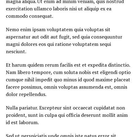
magna aliqua. Ut enim ad minim veniam, quis nostrud
exercitation ullamco laboris nisi ut aliquip ex ea
commodo consequat.
Nemo enim ipsam voluptatem quia voluptas sit
aspernatur aut odit aut fugit, sed quia consequuntur
magni dolores eos qui ratione voluptatem sequi
nesciunt.
Et harum quidem rerum facilis est et expedita distinctio.
Nam libero tempore, cum soluta nobis est eligendi optio
cumque nihil impedit quo minus id quod maxime placeat
facere possimus, omnis voluptas assumenda est, omnis
dolor repellendus.
Nulla pariatur. Excepteur sint occaecat cupidatat non
proident, sunt in culpa qui officia deserunt mollit anim
id est laborum.
Sed ut perspiciatis unde omnis iste natus error sit